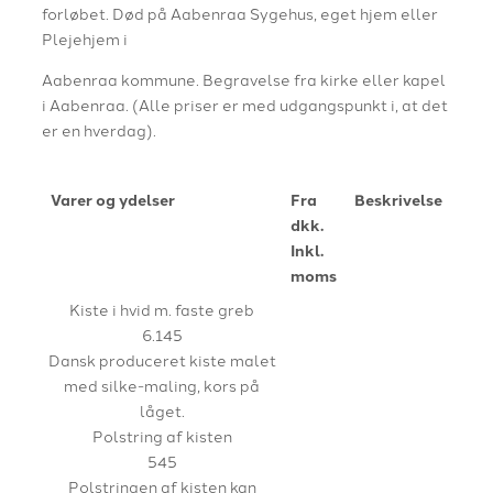
forløbet. Død på Aabenraa Sygehus, eget hjem eller
Plejehjem i
Aabenraa kommune. Begravelse fra kirke eller kapel
i Aabenraa. (Alle priser er med udgangspunkt i, at det
er en hverdag).
Varer og ydelser
Fra
Beskrivelse
dkk.
Inkl.
moms
Kiste i hvid m. faste greb
6.145
Dansk produceret kiste malet
med silke-maling, kors på
låget.
Polstring af kisten
545
Polstringen af kisten kan