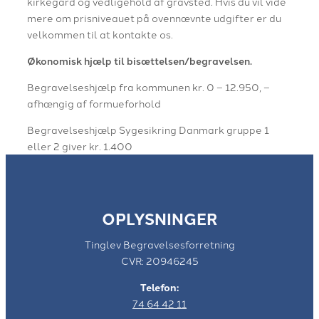
kirkegård og vedligehold af gravsted. Hvis du vil vide
mere om prisniveauet på ovennævnte udgifter er du
velkommen til at kontakte os.
Økonomisk hjælp til bisættelsen/begravelsen.
Begravelseshjælp fra kommunen kr. 0 – 12.950, –
afhængig af formueforhold
Begravelseshjælp Sygesikring Danmark gruppe 1
eller 2 giver kr. 1.400
OPLYSNINGER
Tinglev Begravelsesforretning
CVR:
20946245
Telefon:
74 64 42 11