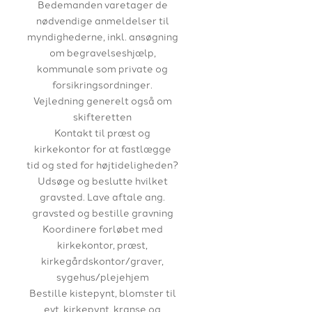
Bedemanden varetager de
nødvendige anmeldelser til
myndighederne, inkl. ansøgning
om begravelseshjælp,
kommunale som private og
forsikringsordninger.
Vejledning generelt også om
skifteretten
Kontakt til præst og
kirkekontor for at fastlægge
tid og sted for højtideligheden?
Udsøge og beslutte hvilket
gravsted. Lave aftale ang.
gravsted og bestille gravning
Koordinere forløbet med
kirkekontor, præst,
kirkegårdskontor/graver,
sygehus/plejehjem
Bestille kistepynt, blomster til
evt. kirkepynt, kranse og