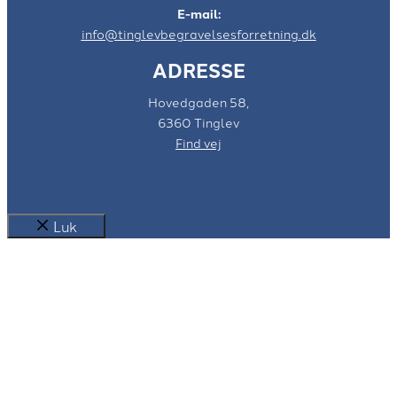
E-mail:
info@tinglevbegravelsesforretning.dk
ADRESSE
Hovedgaden 58,
6360 Tinglev
Find vej
Luk